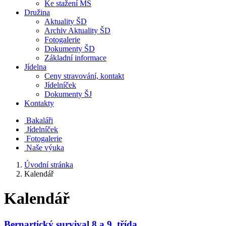
Ke stažení MŠ
Družina
Aktuality ŠD
Archiv Aktuality ŠD
Fotogalerie
Dokumenty ŠD
Základní informace
Jídelna
Ceny stravování, kontakt
Jídelníček
Dokumenty ŠJ
Kontakty
Bakaláři
Jídelníček
Fotogalerie
Naše výuka
Úvodní stránka
Kalendář
Kalendář
Bernartický survival 8 a 9. třída