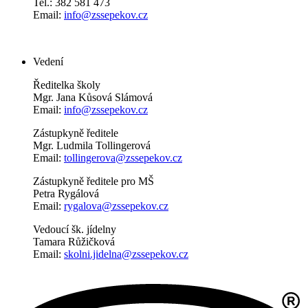
Tel.: 382 581 473
Email:
info@zssepekov.cz
Vedení
Ředitelka školy
Mgr. Jana Kůsová Slámová
Email:
info@zssepekov.cz
Zástupkyně ředitele
Mgr. Ludmila Tollingerová
Email:
tollingerova@zssepekov.cz
Zástupkyně ředitele pro MŠ
Petra Rygálová
Email:
rygalova@zssepekov.cz
Vedoucí šk. jídelny
Tamara Růžičková
Email:
skolni.jidelna@zssepekov.cz