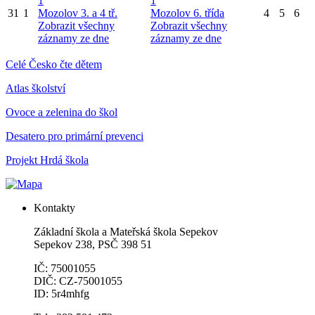
1
1
31
1
Mozolov 3. a 4 tř.
Mozolov 6. třída
4
5
6
Zobrazit všechny
Zobrazit všechny
záznamy ze dne
záznamy ze dne
Celé Česko čte dětem
Atlas školství
Ovoce a zelenina do škol
Desatero pro primární prevenci
Projekt Hrdá škola
Kontakty
Základní škola a Mateřská škola Sepekov
Sepekov 238, PSČ 398 51
IČ: 75001055
DIČ: CZ-75001055
ID: 5r4mhfg