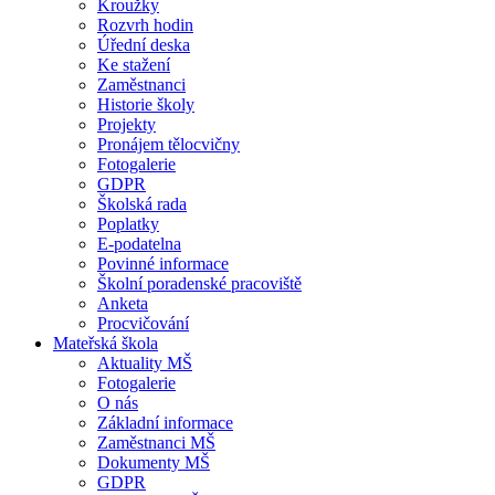
Kroužky
Rozvrh hodin
Úřední deska
Ke stažení
Zaměstnanci
Historie školy
Projekty
Pronájem tělocvičny
Fotogalerie
GDPR
Školská rada
Poplatky
E-podatelna
Povinné informace
Školní poradenské pracoviště
Anketa
Procvičování
Mateřská škola
Aktuality MŠ
Fotogalerie
O nás
Základní informace
Zaměstnanci MŠ
Dokumenty MŠ
GDPR