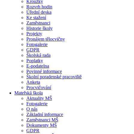
Kroužky
Rozvrh hodin
Úřední deska
Ke stažení
Zaměstnanci
Historie školy
Projekty
Pronájem tělocvičny
Fotogalerie
GDPR
Školská rada
Poplatky
E-podatelna
Povinné informace
Školní poradenské pracoviště
Anketa
Procvičování
Mateřská škola
Aktuality MŠ
Fotogalerie
O nás
Základní informace
Zaměstnanci MŠ
Dokumenty MŠ
GDPR