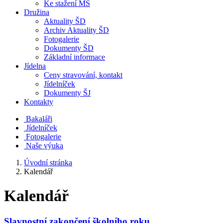
Ke stažení MŠ
Družina
Aktuality ŠD
Archiv Aktuality ŠD
Fotogalerie
Dokumenty ŠD
Základní informace
Jídelna
Ceny stravování, kontakt
Jídelníček
Dokumenty ŠJ
Kontakty
Bakaláři
Jídelníček
Fotogalerie
Naše výuka
Úvodní stránka
Kalendář
Kalendář
Slavnostní zakončení školního roku