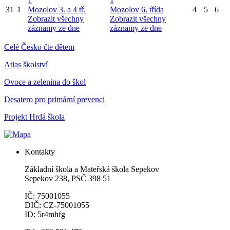
1
1
31
1
Mozolov 3. a 4 tř.
Mozolov 6. třída
4
5
6
Zobrazit všechny
Zobrazit všechny
záznamy ze dne
záznamy ze dne
Celé Česko čte dětem
Atlas školství
Ovoce a zelenina do škol
Desatero pro primární prevenci
Projekt Hrdá škola
Kontakty
Základní škola a Mateřská škola Sepekov
Sepekov 238, PSČ 398 51
IČ: 75001055
DIČ: CZ-75001055
ID: 5r4mhfg