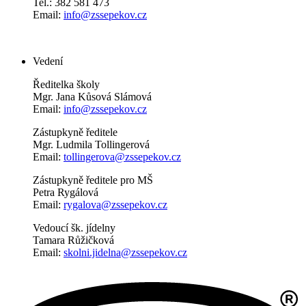
Tel.: 382 581 473
Email:
info@zssepekov.cz
Vedení
Ředitelka školy
Mgr. Jana Kůsová Slámová
Email:
info@zssepekov.cz
Zástupkyně ředitele
Mgr. Ludmila Tollingerová
Email:
tollingerova@zssepekov.cz
Zástupkyně ředitele pro MŠ
Petra Rygálová
Email:
rygalova@zssepekov.cz
Vedoucí šk. jídelny
Tamara Růžičková
Email:
skolni.jidelna@zssepekov.cz