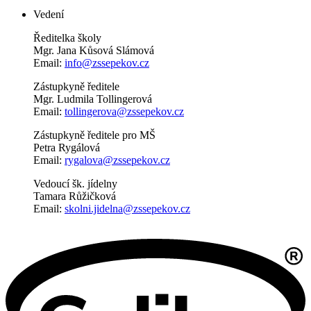
Vedení
Ředitelka školy
Mgr. Jana Kůsová Slámová
Email:
info@zssepekov.cz
Zástupkyně ředitele
Mgr. Ludmila Tollingerová
Email:
tollingerova@zssepekov.cz
Zástupkyně ředitele pro MŠ
Petra Rygálová
Email:
rygalova@zssepekov.cz
Vedoucí šk. jídelny
Tamara Růžičková
Email:
skolni.jidelna@zssepekov.cz