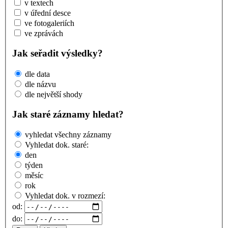
v textech
v úřední desce
ve fotogaleriích
ve zprávách
Jak seřadit výsledky?
dle data
dle názvu
dle největší shody
Jak staré záznamy hledat?
vyhledat všechny záznamy
Vyhledat dok. staré:
den
týden
měsíc
rok
Vyhledat dok. v rozmezí:
od:
do: