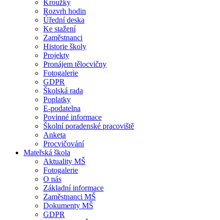
Kroužky
Rozvrh hodin
Úřední deska
Ke stažení
Zaměstnanci
Historie školy
Projekty
Pronájem tělocvičny
Fotogalerie
GDPR
Školská rada
Poplatky
E-podatelna
Povinné informace
Školní poradenské pracoviště
Anketa
Procvičování
Mateřská škola
Aktuality MŠ
Fotogalerie
O nás
Základní informace
Zaměstnanci MŠ
Dokumenty MŠ
GDPR