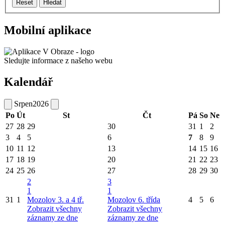
Reset
Hledat
Mobilní aplikace
Sledujte informace z našeho webu
Kalendář
Srpen
2026
Po
Út
St
Čt
Pá
So
Ne
27
28
29
30
31
1
2
3
4
5
6
7
8
9
10
11
12
13
14
15
16
17
18
19
20
21
22
23
24
25
26
27
28
29
30
2
3
1
1
31
1
Mozolov 3. a 4 tř.
Mozolov 6. třída
4
5
6
Zobrazit všechny
Zobrazit všechny
záznamy ze dne
záznamy ze dne