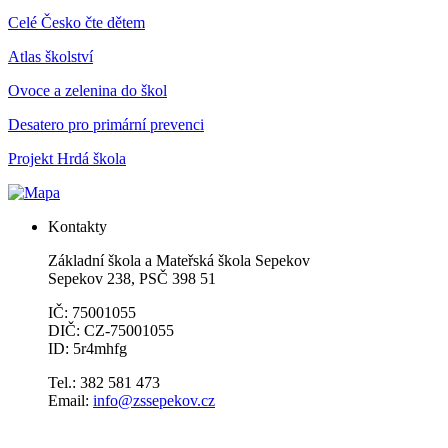
Celé Česko čte dětem
Atlas školství
Ovoce a zelenina do škol
Desatero pro primární prevenci
Projekt Hrdá škola
Kontakty
Základní škola a Mateřská škola Sepekov
Sepekov 238, PSČ 398 51
IČ: 75001055
DIČ: CZ-75001055
ID: 5r4mhfg
Tel.: 382 581 473
Email:
info@zssepekov.cz