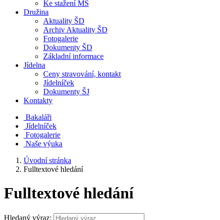
Ke stažení MŠ
Družina
Aktuality ŠD
Archiv Aktuality ŠD
Fotogalerie
Dokumenty ŠD
Základní informace
Jídelna
Ceny stravování, kontakt
Jídelníček
Dokumenty ŠJ
Kontakty
Bakaláři
Jídelníček
Fotogalerie
Naše výuka
Úvodní stránka
Fulltextové hledání
Fulltextové hledání
Hledaný výraz: