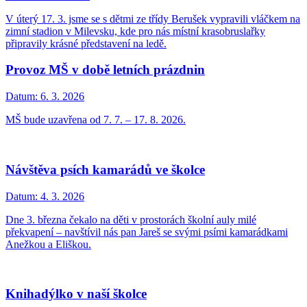
V úterý 17. 3. jsme se s dětmi ze třídy Berušek vypravili vláčkem na
zimní stadion v Milevsku, kde pro nás místní krasobruslařky
připravily krásné představení na ledě.
Provoz MŠ v době letních prázdnin
Datum:
6. 3. 2026
MŠ bude uzavřena od 7. 7. – 17. 8. 2026.
Návštěva psích kamarádů ve školce
Datum:
4. 3. 2026
Dne 3. března čekalo na děti v prostorách školní auly milé
překvapení – navštívil nás pan Jareš se svými psími kamarádkami
Anežkou a Eliškou.
Knihadýlko v naší školce