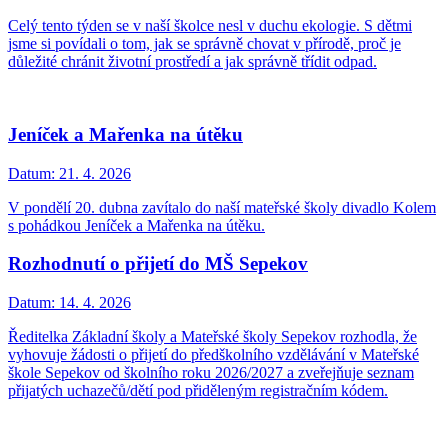
Celý tento týden se v naší školce nesl v duchu ekologie. S dětmi
jsme si povídali o tom, jak se správně chovat v přírodě, proč je
důležité chránit životní prostředí a jak správně třídit odpad.
Jeníček a Mařenka na útěku
Datum:
21. 4. 2026
V pondělí 20. dubna zavítalo do naší mateřské školy divadlo Kolem
s pohádkou Jeníček a Mařenka na útěku.
Rozhodnutí o přijetí do MŠ Sepekov
Datum:
14. 4. 2026
Ředitelka Základní školy a Mateřské školy Sepekov rozhodla, že
vyhovuje žádosti o přijetí do předškolního vzdělávání v Mateřské
škole Sepekov od školního roku 2026/2027 a zveřejňuje seznam
přijatých uchazečů/dětí pod přiděleným registračním kódem.