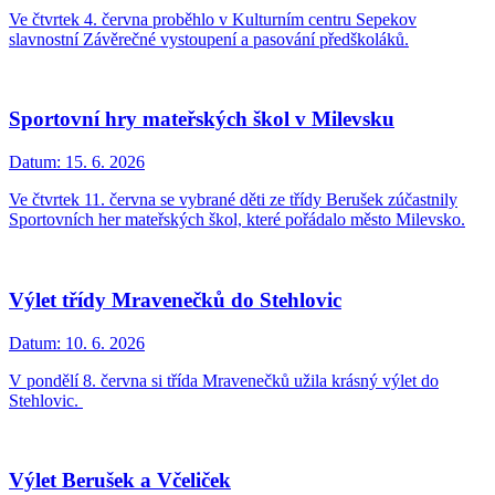
Ve čtvrtek 4. června proběhlo v Kulturním centru Sepekov
slavnostní Závěrečné vystoupení a pasování předškoláků.
Sportovní hry mateřských škol v Milevsku
Datum:
15. 6. 2026
Ve čtvrtek 11. června se vybrané děti ze třídy Berušek zúčastnily
Sportovních her mateřských škol, které pořádalo město Milevsko.
Výlet třídy Mravenečků do Stehlovic
Datum:
10. 6. 2026
V pondělí 8. června si třída Mravenečků užila krásný výlet do
Stehlovic.
Výlet Berušek a Včeliček