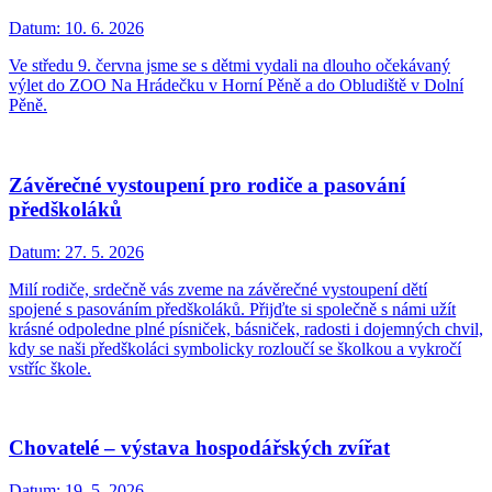
Datum:
10. 6. 2026
Ve středu 9. června jsme se s dětmi vydali na dlouho očekávaný
výlet do ZOO Na Hrádečku v Horní Pěně a do Obludiště v Dolní
Pěně.
Závěrečné vystoupení pro rodiče a pasování
předškoláků
Datum:
27. 5. 2026
Milí rodiče, srdečně vás zveme na závěrečné vystoupení dětí
spojené s pasováním předškoláků. Přijďte si společně s námi užít
krásné odpoledne plné písniček, básniček, radosti i dojemných chvil,
kdy se naši předškoláci symbolicky rozloučí se školkou a vykročí
vstříc škole.
Chovatelé – výstava hospodářských zvířat
Datum:
19. 5. 2026