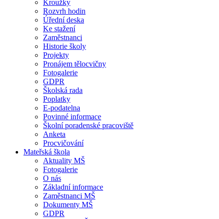
Kroužky
Rozvrh hodin
Úřední deska
Ke stažení
Zaměstnanci
Historie školy
Projekty
Pronájem tělocvičny
Fotogalerie
GDPR
Školská rada
Poplatky
E-podatelna
Povinné informace
Školní poradenské pracoviště
Anketa
Procvičování
Mateřská škola
Aktuality MŠ
Fotogalerie
O nás
Základní informace
Zaměstnanci MŠ
Dokumenty MŠ
GDPR