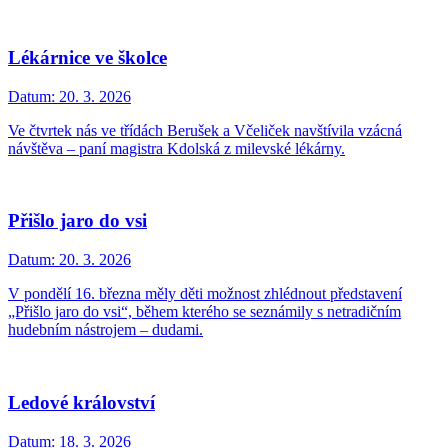
Lékárnice ve školce
Datum:
20. 3. 2026
Ve čtvrtek nás ve třídách Berušek a Včeliček navštívila vzácná
návštěva – paní magistra Kdolská z milevské lékárny.
Přišlo jaro do vsi
Datum:
20. 3. 2026
V pondělí 16. března měly děti možnost zhlédnout představení
„Přišlo jaro do vsi“, během kterého se seznámily s netradičním
hudebním nástrojem – dudami.
Ledové království
Datum:
18. 3. 2026