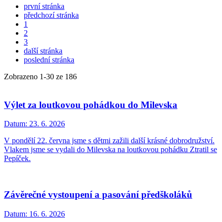
první stránka
předchozí stránka
1
2
3
další stránka
poslední stránka
Zobrazeno
1
-
30
ze 186
Výlet za loutkovou pohádkou do Milevska
Datum:
23. 6. 2026
V pondělí 22. června jsme s dětmi zažili další krásné dobrodružství.
Vlakem jsme se vydali do Milevska na loutkovou pohádku Ztratil se
Pepíček.
Závěrečné vystoupení a pasování předškoláků
Datum:
16. 6. 2026