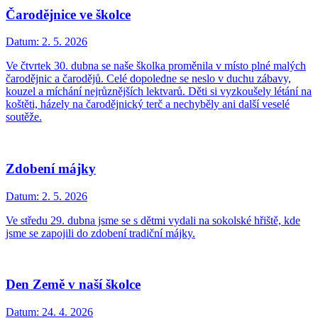
Čarodějnice ve školce
Datum:
2. 5. 2026
Ve čtvrtek 30. dubna se naše školka proměnila v místo plné malých
čarodějnic a čarodějů. Celé dopoledne se neslo v duchu zábavy,
kouzel a míchání nejrůznějších lektvarů. Děti si vyzkoušely létání na
koštěti, házely na čarodějnický terč a nechyběly ani další veselé
soutěže.
Zdobení májky
Datum:
2. 5. 2026
Ve středu 29. dubna jsme se s dětmi vydali na sokolské hřiště, kde
jsme se zapojili do zdobení tradiční májky.
Den Země v naší školce
Datum:
24. 4. 2026