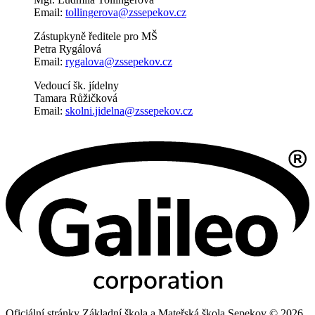
Email:
tollingerova@zssepekov.cz
Zástupkyně ředitele pro MŠ
Petra Rygálová
Email:
rygalova@zssepekov.cz
Vedoucí šk. jídelny
Tamara Růžičková
Email:
skolni.jidelna@zssepekov.cz
Oficiální stránky Základní škola a Mateřská škola Sepekov © 2026