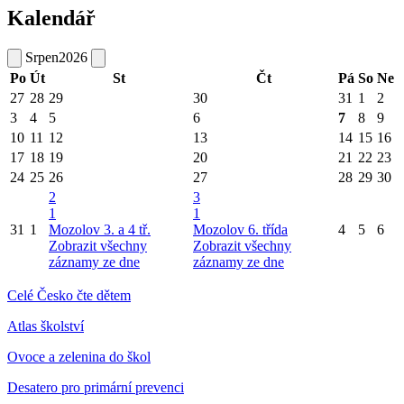
Kalendář
Srpen
2026
Po
Út
St
Čt
Pá
So
Ne
27
28
29
30
31
1
2
3
4
5
6
7
8
9
10
11
12
13
14
15
16
17
18
19
20
21
22
23
24
25
26
27
28
29
30
2
3
1
1
31
1
Mozolov 3. a 4 tř.
Mozolov 6. třída
4
5
6
Zobrazit všechny
Zobrazit všechny
záznamy ze dne
záznamy ze dne
Celé Česko čte dětem
Atlas školství
Ovoce a zelenina do škol
Desatero pro primární prevenci