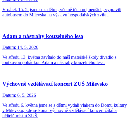
V pátek 15. 5. jsme se s dětmi, včetně těch nejmenších, vypravili
autobusem do Milevska na výstavu hospodářských zvířat.
Adam a nástrahy kouzelného lesa
Datum:
14. 5. 2026
Ve středu 13. května zavítalo do naší mateřské školy divadlo s
loutkovou pohádkou Adam a nástrahy kouzelného lesa.
Výchovně vzdělávací koncert ZUŠ Milevsko
Datum:
6. 5. 2026
Ve středu 6. května jsme se s dětmi vydali vlakem do Domu kultury
v Milevsku, kde se konal výchovně vzdělávací koncert žáků a
učitelů místní ZUŠ.