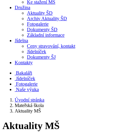
Ke stažení MŠ
Družina
Aktuality ŠD
Archiv Aktuality ŠD
Fotogalerie
Dokumenty ŠD
Základní informace
Jídelna
Ceny stravování, kontakt
Jídelníček
Dokumenty ŠJ
Kontakty
Bakaláři
Jídelníček
Fotogalerie
Naše výuka
Úvodní stránka
Mateřská škola
Aktuality MŠ
Aktuality MŠ