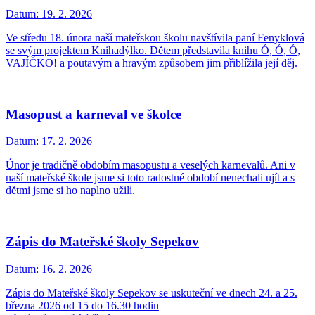
Datum:
19. 2. 2026
Ve středu 18. února naší mateřskou školu navštívila paní Fenyklová
se svým projektem Knihadýlko. Dětem představila knihu Ó, Ó, Ó,
VAJÍČKO! a poutavým a hravým způsobem jim přiblížila její děj.
Masopust a karneval ve školce
Datum:
17. 2. 2026
Únor je tradičně obdobím masopustu a veselých karnevalů. Ani v
naší mateřské škole jsme si toto radostné období nenechali ujít a s
dětmi jsme si ho naplno užili.
Zápis do Mateřské školy Sepekov
Datum:
16. 2. 2026
Zápis do Mateřské školy Sepekov se uskuteční ve dnech 24. a 25.
března 2026 od 15 do 16.30 hodin