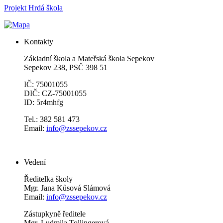
Projekt Hrdá škola
Kontakty
Základní škola a Mateřská škola Sepekov
Sepekov 238, PSČ 398 51
IČ: 75001055
DIČ: CZ-75001055
ID: 5r4mhfg
Tel.: 382 581 473
Email:
info@zssepekov.cz
Vedení
Ředitelka školy
Mgr. Jana Kůsová Slámová
Email:
info@zssepekov.cz
Zástupkyně ředitele
Mgr. Ludmila Tollingerová