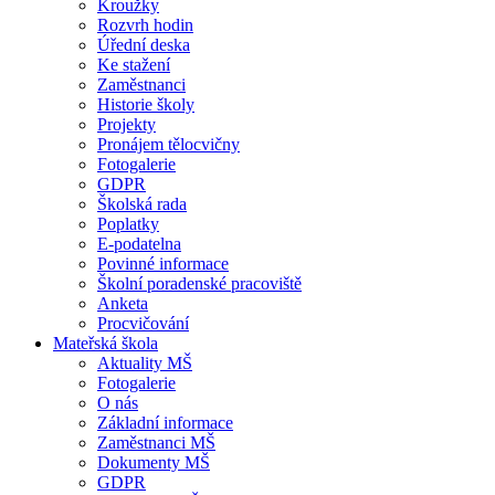
Kroužky
Rozvrh hodin
Úřední deska
Ke stažení
Zaměstnanci
Historie školy
Projekty
Pronájem tělocvičny
Fotogalerie
GDPR
Školská rada
Poplatky
E-podatelna
Povinné informace
Školní poradenské pracoviště
Anketa
Procvičování
Mateřská škola
Aktuality MŠ
Fotogalerie
O nás
Základní informace
Zaměstnanci MŠ
Dokumenty MŠ
GDPR