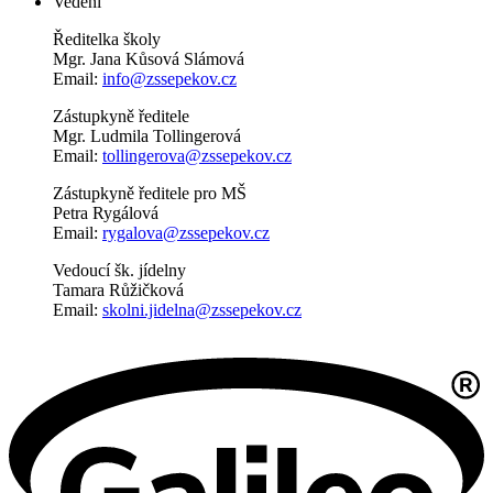
Vedení
Ředitelka školy
Mgr. Jana Kůsová Slámová
Email:
info@zssepekov.cz
Zástupkyně ředitele
Mgr. Ludmila Tollingerová
Email:
tollingerova@zssepekov.cz
Zástupkyně ředitele pro MŠ
Petra Rygálová
Email:
rygalova@zssepekov.cz
Vedoucí šk. jídelny
Tamara Růžičková
Email:
skolni.jidelna@zssepekov.cz