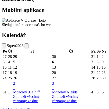
Mobilní aplikace
Sledujte informace z našeho webu
Kalendář
Srpen
2026
Po
Út
St
Čt
Pá
So
Ne
27
28
29
30
31
1
2
3
4
5
6
7
8
9
10
11
12
13
14
15
16
17
18
19
20
21
22
23
24
25
26
27
28
29
30
2
3
1
1
31
1
Mozolov 3. a 4 tř.
Mozolov 6. třída
4
5
6
Zobrazit všechny
Zobrazit všechny
záznamy ze dne
záznamy ze dne