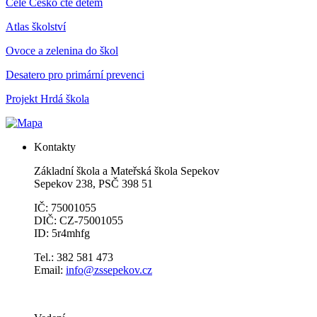
Celé Česko čte dětem
Atlas školství
Ovoce a zelenina do škol
Desatero pro primární prevenci
Projekt Hrdá škola
Kontakty
Základní škola a Mateřská škola Sepekov
Sepekov 238, PSČ 398 51
IČ: 75001055
DIČ: CZ-75001055
ID: 5r4mhfg
Tel.: 382 581 473
Email:
info@zssepekov.cz