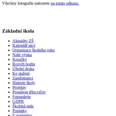
Všechny fotografie naleznete
na tomto odkazu.
Základní škola
Aktuality ZŠ
Kalendář akcí
Organizace školního roku
Naše výuka
Kroužky
Rozvrh hodin
Úřední deska
Ke stažení
Zaměstnanci
Historie školy
Projekty
Pronájem tělocvičny
Fotogalerie
GDPR
Školská rada
Poplatky
E-podatelna