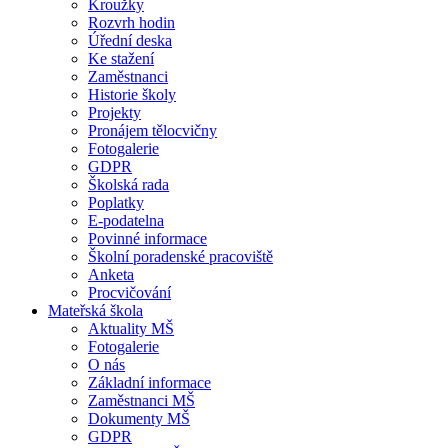
Kroužky
Rozvrh hodin
Úřední deska
Ke stažení
Zaměstnanci
Historie školy
Projekty
Pronájem tělocvičny
Fotogalerie
GDPR
Školská rada
Poplatky
E-podatelna
Povinné informace
Školní poradenské pracoviště
Anketa
Procvičování
Mateřská škola
Aktuality MŠ
Fotogalerie
O nás
Základní informace
Zaměstnanci MŠ
Dokumenty MŠ
GDPR