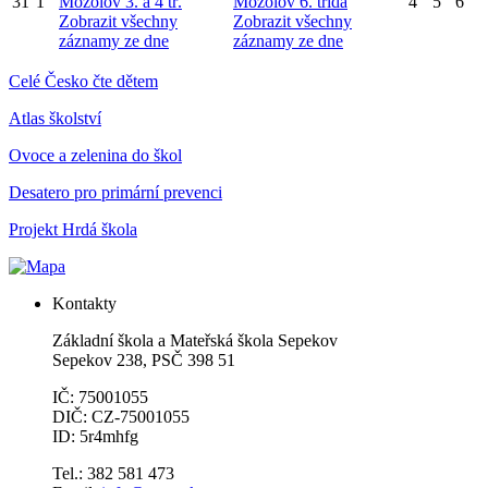
31
1
Mozolov 3. a 4 tř.
Mozolov 6. třída
4
5
6
Zobrazit všechny
Zobrazit všechny
záznamy ze dne
záznamy ze dne
Celé Česko čte dětem
Atlas školství
Ovoce a zelenina do škol
Desatero pro primární prevenci
Projekt Hrdá škola
Kontakty
Základní škola a Mateřská škola Sepekov
Sepekov 238, PSČ 398 51
IČ: 75001055
DIČ: CZ-75001055
ID: 5r4mhfg
Tel.: 382 581 473