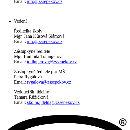
Email:
info@zssepekov.cz
Vedení
Ředitelka školy
Mgr. Jana Kůsová Slámová
Email:
info@zssepekov.cz
Zástupkyně ředitele
Mgr. Ludmila Tollingerová
Email:
tollingerova@zssepekov.cz
Zástupkyně ředitele pro MŠ
Petra Rygálová
Email:
rygalova@zssepekov.cz
Vedoucí šk. jídelny
Tamara Růžičková
Email:
skolni.jidelna@zssepekov.cz