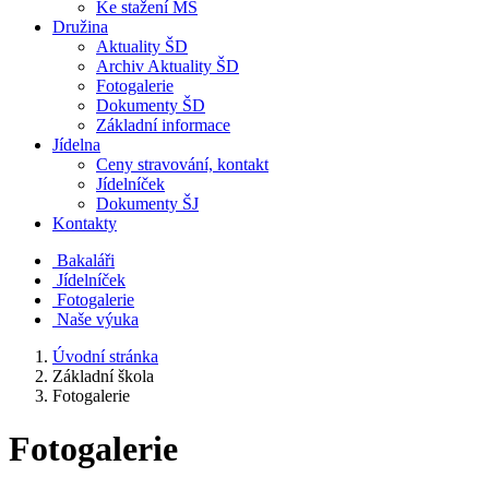
Ke stažení MŠ
Družina
Aktuality ŠD
Archiv Aktuality ŠD
Fotogalerie
Dokumenty ŠD
Základní informace
Jídelna
Ceny stravování, kontakt
Jídelníček
Dokumenty ŠJ
Kontakty
Bakaláři
Jídelníček
Fotogalerie
Naše výuka
Úvodní stránka
Základní škola
Fotogalerie
Fotogalerie