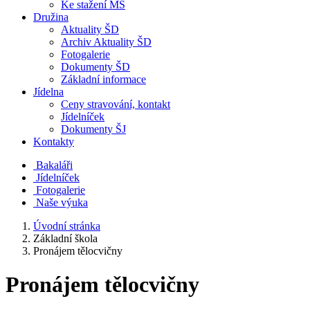
Ke stažení MŠ
Družina
Aktuality ŠD
Archiv Aktuality ŠD
Fotogalerie
Dokumenty ŠD
Základní informace
Jídelna
Ceny stravování, kontakt
Jídelníček
Dokumenty ŠJ
Kontakty
Bakaláři
Jídelníček
Fotogalerie
Naše výuka
Úvodní stránka
Základní škola
Pronájem tělocvičny
Pronájem tělocvičny