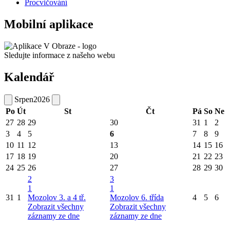
Procvičování
Mobilní aplikace
Sledujte informace z našeho webu
Kalendář
Srpen
2026
Po
Út
St
Čt
Pá
So
Ne
27
28
29
30
31
1
2
3
4
5
6
7
8
9
10
11
12
13
14
15
16
17
18
19
20
21
22
23
24
25
26
27
28
29
30
2
3
1
1
31
1
Mozolov 3. a 4 tř.
Mozolov 6. třída
4
5
6
Zobrazit všechny
Zobrazit všechny
záznamy ze dne
záznamy ze dne