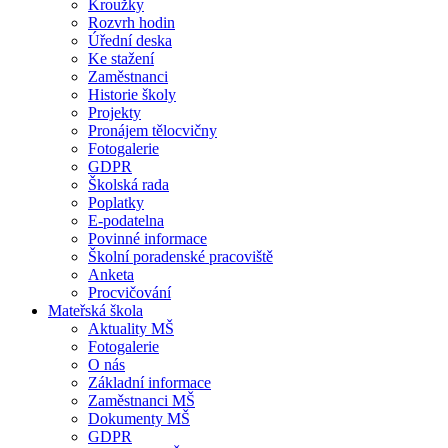
Kroužky
Rozvrh hodin
Úřední deska
Ke stažení
Zaměstnanci
Historie školy
Projekty
Pronájem tělocvičny
Fotogalerie
GDPR
Školská rada
Poplatky
E-podatelna
Povinné informace
Školní poradenské pracoviště
Anketa
Procvičování
Mateřská škola
Aktuality MŠ
Fotogalerie
O nás
Základní informace
Zaměstnanci MŠ
Dokumenty MŠ
GDPR