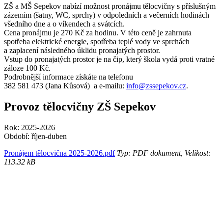
ZŠ a MŠ Sepekov nabízí možnost pronájmu tělocvičny s příslušným
zázemím (šatny, WC, sprchy) v odpoledních a večerních hodinách
všedního dne a o víkendech a svátcích.
Cena pronájmu je 270 Kč za hodinu. V této ceně je zahrnuta
spotřeba elektrické energie, spotřeba teplé vody ve sprchách
a zaplacení následného úklidu pronajatých prostor.
Vstup do pronajatých prostor je na čip, který škola vydá proti vratné
záloze 100 Kč.
Podrobnější informace získáte na telefonu
382 581 473 (Jana Kůsová) a e-mailu:
info@zssepekov.cz
.
Provoz tělocvičny ZŠ Sepekov
Rok: 2025-2026
Období: říjen-duben
Pronájem tělocvična 2025-2026.pdf
Typ: PDF dokument, Velikost:
113.32 kB