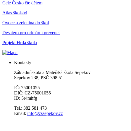
Celé Česko čte dětem
Atlas školství
Ovoce a zelenina do škol
Desatero pro primární prevenci
Projekt Hrdá škola
Kontakty
Základní škola a Mateřská škola Sepekov
Sepekov 238, PSČ 398 51
IČ: 75001055
DIČ: CZ-75001055
ID: 5r4mhfg
Tel.: 382 581 473
Email:
info@zssepekov.cz