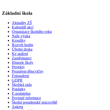
Základní škola
Aktuality ZŠ
Kalendář akcí
Organizace školního roku
Naše výuka
Kroužky
Rozvrh hodin
Úřední deska
Ke stažení
Zaměstnanci
Historie školy
Projekty
Pronájem tělocvičny
Fotogalerie
GDPR
Školská rada
Poplatky
E-podatelna
Povinné informace
Školní poradenské pracoviště
Anketa