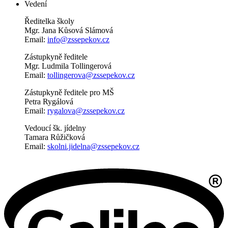
Vedení
Ředitelka školy
Mgr. Jana Kůsová Slámová
Email:
info@zssepekov.cz
Zástupkyně ředitele
Mgr. Ludmila Tollingerová
Email:
tollingerova@zssepekov.cz
Zástupkyně ředitele pro MŠ
Petra Rygálová
Email:
rygalova@zssepekov.cz
Vedoucí šk. jídelny
Tamara Růžičková
Email:
skolni.jidelna@zssepekov.cz