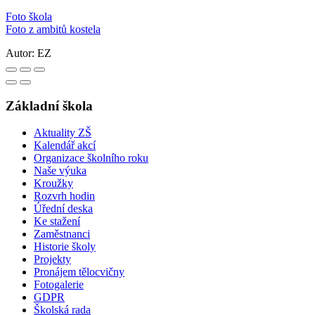
Foto škola
Foto z ambitů kostela
Autor:
EZ
Základní škola
Aktuality ZŠ
Kalendář akcí
Organizace školního roku
Naše výuka
Kroužky
Rozvrh hodin
Úřední deska
Ke stažení
Zaměstnanci
Historie školy
Projekty
Pronájem tělocvičny
Fotogalerie
GDPR
Školská rada