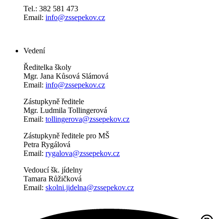
Tel.: 382 581 473
Email:
info@zssepekov.cz
Vedení
Ředitelka školy
Mgr. Jana Kůsová Slámová
Email:
info@zssepekov.cz
Zástupkyně ředitele
Mgr. Ludmila Tollingerová
Email:
tollingerova@zssepekov.cz
Zástupkyně ředitele pro MŠ
Petra Rygálová
Email:
rygalova@zssepekov.cz
Vedoucí šk. jídelny
Tamara Růžičková
Email:
skolni.jidelna@zssepekov.cz