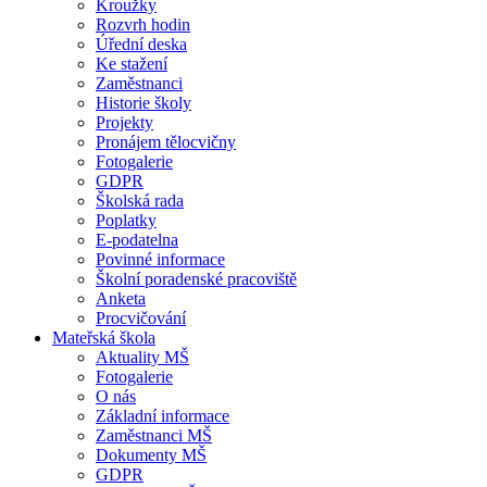
Kroužky
Rozvrh hodin
Úřední deska
Ke stažení
Zaměstnanci
Historie školy
Projekty
Pronájem tělocvičny
Fotogalerie
GDPR
Školská rada
Poplatky
E-podatelna
Povinné informace
Školní poradenské pracoviště
Anketa
Procvičování
Mateřská škola
Aktuality MŠ
Fotogalerie
O nás
Základní informace
Zaměstnanci MŠ
Dokumenty MŠ
GDPR