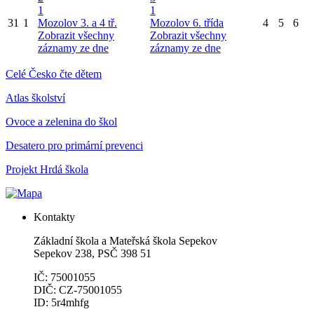
1
1
31
1
Mozolov 3. a 4 tř.
Mozolov 6. třída
4
5
6
Zobrazit všechny
Zobrazit všechny
záznamy ze dne
záznamy ze dne
Celé Česko čte dětem
Atlas školství
Ovoce a zelenina do škol
Desatero pro primární prevenci
Projekt Hrdá škola
Kontakty
Základní škola a Mateřská škola Sepekov
Sepekov 238, PSČ 398 51
IČ: 75001055
DIČ: CZ-75001055
ID: 5r4mhfg