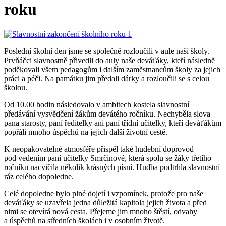
roku
Poslední školní den jsme se společně rozloučili v aule naší školy.
Prvňáčci slavnostně přivedli do auly naše deváťáky, kteří následně
poděkovali všem pedagogům i dalším zaměstnancům školy za jejich
práci a péči. Na památku jim předali dárky a rozloučili se s celou
školou.
Od 10.00 hodin následovalo v ambitech kostela slavnostní
předávání vysvědčení žákům devátého ročníku. Nechyběla slova
pana starosty, paní ředitelky ani paní třídní učitelky, kteří deváťákům
popřáli mnoho úspěchů na jejich další životní cestě.
K neopakovatelné atmosféře přispěl také hudební doprovod
pod vedením paní učitelky Smrčinové, která spolu se žáky třetího
ročníku nacvičila několik krásných písní. Hudba podtrhla slavnostní
ráz celého dopoledne.
Celé dopoledne bylo plné dojetí i vzpomínek, protože pro naše
deváťáky se uzavřela jedna důležitá kapitola jejich života a před
nimi se otevírá nová cesta. Přejeme jim mnoho štěstí, odvahy
a úspěchů na středních školách i v osobním životě.