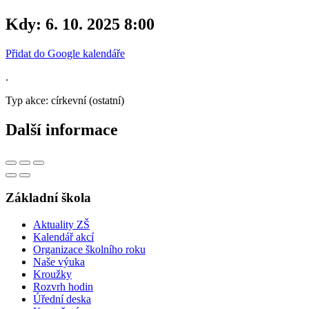
Kdy:
6. 10. 2025 8:00
Přidat do Google kalendáře
.
Typ akce: církevní (ostatní)
Další informace
Základní škola
Aktuality ZŠ
Kalendář akcí
Organizace školního roku
Naše výuka
Kroužky
Rozvrh hodin
Úřední deska