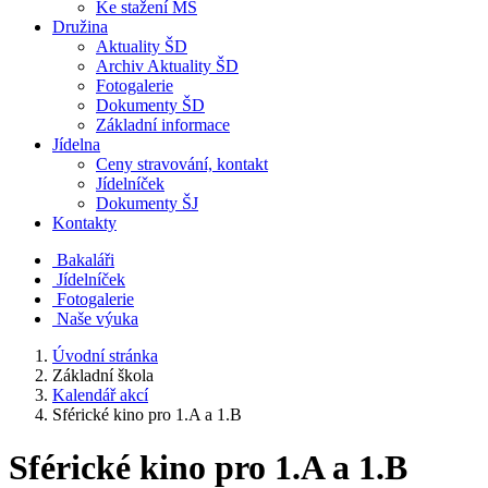
Ke stažení MŠ
Družina
Aktuality ŠD
Archiv Aktuality ŠD
Fotogalerie
Dokumenty ŠD
Základní informace
Jídelna
Ceny stravování, kontakt
Jídelníček
Dokumenty ŠJ
Kontakty
Bakaláři
Jídelníček
Fotogalerie
Naše výuka
Úvodní stránka
Základní škola
Kalendář akcí
Sférické kino pro 1.A a 1.B
Sférické kino pro 1.A a 1.B