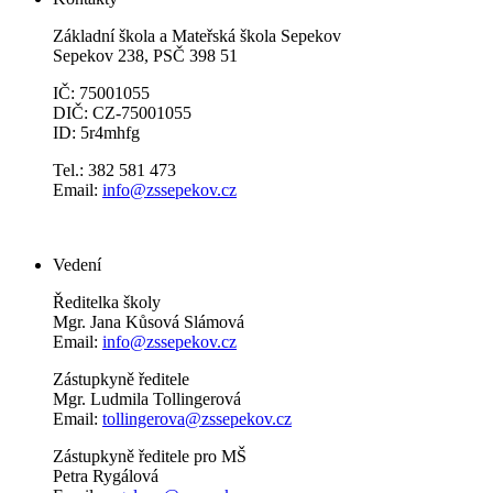
Základní škola a Mateřská škola Sepekov
Sepekov 238, PSČ 398 51
IČ: 75001055
DIČ: CZ-75001055
ID: 5r4mhfg
Tel.: 382 581 473
Email:
info@zssepekov.cz
Vedení
Ředitelka školy
Mgr. Jana Kůsová Slámová
Email:
info@zssepekov.cz
Zástupkyně ředitele
Mgr. Ludmila Tollingerová
Email:
tollingerova@zssepekov.cz
Zástupkyně ředitele pro MŠ
Petra Rygálová