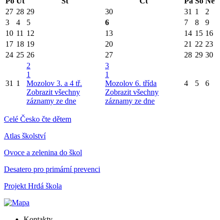
Po
Út
St
Čt
Pá
So
Ne
27
28
29
30
31
1
2
3
4
5
6
7
8
9
10
11
12
13
14
15
16
17
18
19
20
21
22
23
24
25
26
27
28
29
30
2
3
1
1
31
1
Mozolov 3. a 4 tř.
Mozolov 6. třída
4
5
6
Zobrazit všechny
Zobrazit všechny
záznamy ze dne
záznamy ze dne
Celé Česko čte dětem
Atlas školství
Ovoce a zelenina do škol
Desatero pro primární prevenci
Projekt Hrdá škola
Kontakty