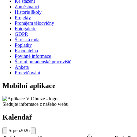
Ke stažení
Zaměstnanci
Historie školy
Projekty
Pronájem tělocvičny
Fotogalerie
GDPR
Školská rada
Poplatky
E-podatelna
Povinné informace
Školní poradenské pracoviště
Anketa
Procvičování
Mobilní aplikace
Sledujte informace z našeho webu
Kalendář
Srpen
2026