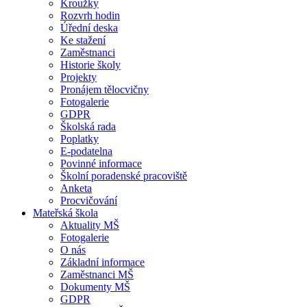
Kroužky
Rozvrh hodin
Úřední deska
Ke stažení
Zaměstnanci
Historie školy
Projekty
Pronájem tělocvičny
Fotogalerie
GDPR
Školská rada
Poplatky
E-podatelna
Povinné informace
Školní poradenské pracoviště
Anketa
Procvičování
Mateřská škola
Aktuality MŠ
Fotogalerie
O nás
Základní informace
Zaměstnanci MŠ
Dokumenty MŠ
GDPR