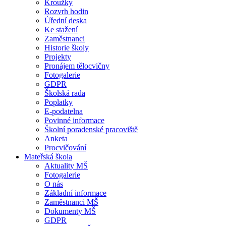
Kroužky
Rozvrh hodin
Úřední deska
Ke stažení
Zaměstnanci
Historie školy
Projekty
Pronájem tělocvičny
Fotogalerie
GDPR
Školská rada
Poplatky
E-podatelna
Povinné informace
Školní poradenské pracoviště
Anketa
Procvičování
Mateřská škola
Aktuality MŠ
Fotogalerie
O nás
Základní informace
Zaměstnanci MŠ
Dokumenty MŠ
GDPR