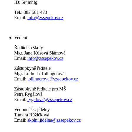
ID: 5r4mhfg
Tel.: 382 581 473
Email:
info@zssepekov.cz
Vedení
Ředitelka školy
Mgr. Jana Kůsová Slámová
Email:
info@zssepekov.cz
Zástupkyně ředitele
Mgr. Ludmila Tollingerová
Email:
tollingerova@zssepekov.cz
Zástupkyně ředitele pro MŠ
Petra Rygálová
Email:
rygalova@zssepekov.cz
Vedoucí šk. jídelny
Tamara Růžičková
Email:
skolni.jidelna@zssepekov.cz