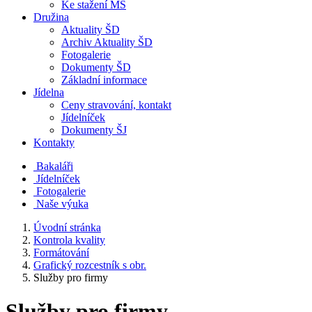
Ke stažení MŠ
Družina
Aktuality ŠD
Archiv Aktuality ŠD
Fotogalerie
Dokumenty ŠD
Základní informace
Jídelna
Ceny stravování, kontakt
Jídelníček
Dokumenty ŠJ
Kontakty
Bakaláři
Jídelníček
Fotogalerie
Naše výuka
Úvodní stránka
Kontrola kvality
Formátování
Grafický rozcestník s obr.
Služby pro firmy
Služby pro firmy