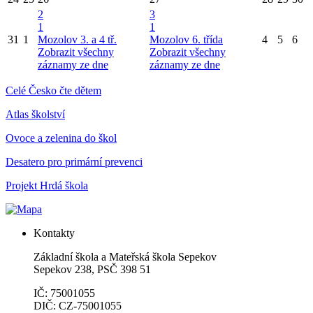
2
3
1
1
31
1
Mozolov 3. a 4 tř.
Mozolov 6. třída
4
5
6
Zobrazit všechny
Zobrazit všechny
záznamy ze dne
záznamy ze dne
Celé Česko čte dětem
Atlas školství
Ovoce a zelenina do škol
Desatero pro primární prevenci
Projekt Hrdá škola
Kontakty
Základní škola a Mateřská škola Sepekov
Sepekov 238, PSČ 398 51
IČ: 75001055
DIČ: CZ-75001055