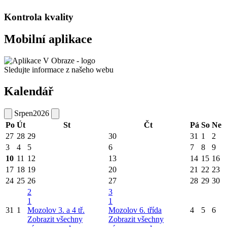
Kontrola kvality
Mobilní aplikace
Sledujte informace z našeho webu
Kalendář
Srpen
2026
Po
Út
St
Čt
Pá
So
Ne
27
28
29
30
31
1
2
3
4
5
6
7
8
9
10
11
12
13
14
15
16
17
18
19
20
21
22
23
24
25
26
27
28
29
30
2
3
1
1
31
1
Mozolov 3. a 4 tř.
Mozolov 6. třída
4
5
6
Zobrazit všechny
Zobrazit všechny