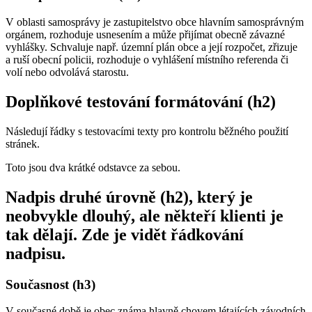
V oblasti samosprávy je zastupitelstvo obce hlavním samosprávným
orgánem, rozhoduje usnesením a může přijímat obecně závazné
vyhlášky. Schvaluje např. územní plán obce a její rozpočet, zřizuje
a ruší obecní policii, rozhoduje o vyhlášení místního referenda či
volí nebo odvolává starostu.
Doplňkové testování formátování (h2)
Následují řádky s testovacími texty pro kontrolu běžného použití
stránek.
Toto jsou dva krátké odstavce za sebou.
Nadpis druhé úrovně (h2), který je
neobvykle dlouhý, ale někteří klienti je
tak dělají. Zde je vidět řádkování
nadpisu.
Současnost (h3)
V současné době je obec známa hlavně chovem létajících závodních