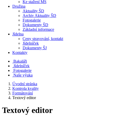
Ke stažení MŠ
Družina
Aktuality ŠD
Archiv Aktuality ŠD
Fotogalerie
Dokumenty ŠD
Základní informace
Jídelna
Ceny stravování, kontakt
Jídelníček
Dokumenty ŠJ
Kontakty
Bakaláři
Jídelníček
Fotogalerie
Naše výuka
Úvodní stránka
Kontrola kvality
Formátování
Textový editor
Textový editor