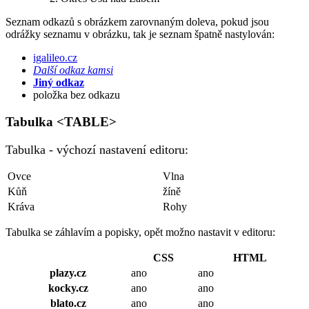
Seznam odkazů s obrázkem zarovnaným doleva, pokud jsou
odrážky seznamu v obrázku, tak je seznam špatně nastylován:
igalileo.cz
Další odkaz kamsi
Jiný odkaz
položka bez odkazu
Tabulka <TABLE>
Tabulka - výchozí nastavení editoru:
Ovce
Vlna
Kůň
žíně
Kráva
Rohy
Tabulka se záhlavím a popisky, opět možno nastavit v editoru:
CSS
HTML
plazy.cz
ano
ano
kocky.cz
ano
ano
blato.cz
ano
ano