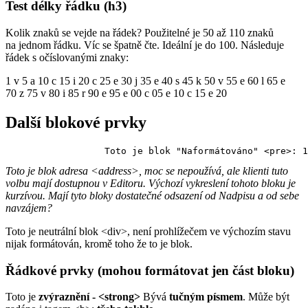
Test délky řádku (h3)
Kolik znaků se vejde na řádek? Použitelné je 50 až 110 znaků
na jednom řádku. Víc se špatně čte. Ideální je do 100. Následuje
řádek s očíslovanými znaky:
1 v 5 a 10 c 15 i 20 c 25 e 30 j 35 e 40 s 45 k 50 v 55 e 60 l 65 e
70 z 75 v 80 i 85 r 90 e 95 e 00 c 05 e 10 c 15 e 20
Další blokové prvky
                  Toto je blok "Naformátováno" <pre>: 1
Toto je blok adresa <address>, moc se nepoužívá, ale klienti tuto
volbu mají dostupnou v Editoru. Výchozí vykreslení tohoto bloku je
kurzívou. Mají tyto bloky dostatečné odsazení od Nadpisu a od sebe
navzájem?
Toto je neutrální blok <div>, není prohlížečem ve výchozím stavu
nijak formátován, kromě toho že to je blok.
Řádkové prvky (mohou formátovat jen část bloku)
Toto je
zvýraznění - <strong>
Bývá
tučným písmem
. Může být