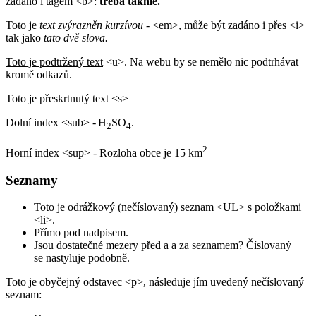
zadáno i tagem <b>:
třeba takhle.
Toto je
text zvýrazněn kurzívou
- <em>, může být zadáno i přes <i>
tak jako
tato dvě slova.
Toto je podtržený text
<u>. Na webu by se nemělo nic podtrhávat
kromě odkazů.
Toto je
přeskrtnutý text
<s>
Dolní index <sub> -
H
SO
.
2
4
2
Horní index <sup> - Rozloha obce je 15 km
Seznamy
Toto je odrážkový (nečíslovaný) seznam <UL> s položkami
<li>.
Přímo pod nadpisem.
Jsou dostatečné mezery před a a za seznamem? Číslovaný
se nastyluje podobně.
Toto je obyčejný odstavec <p>, následuje jím uvedený nečíslovaný
seznam: