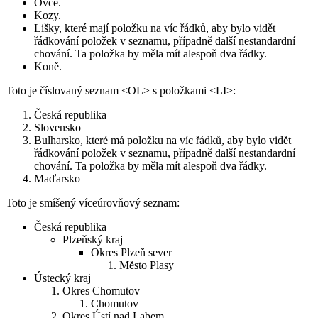
Ovce.
Kozy.
Lišky, které mají položku na víc řádků, aby bylo vidět
řádkování položek v seznamu, případně další nestandardní
chování. Ta položka by měla mít alespoň dva řádky.
Koně.
Toto je číslovaný seznam <OL> s položkami <LI>:
Česká republika
Slovensko
Bulharsko, které má položku na víc řádků, aby bylo vidět
řádkování položek v seznamu, případně další nestandardní
chování. Ta položka by měla mít alespoň dva řádky.
Maďarsko
Toto je smíšený víceúrovňový seznam:
Česká republika
Plzeňský kraj
Okres Plzeň sever
Město Plasy
Ústecký kraj
Okres Chomutov
Chomutov
Okres Ústí nad Labem