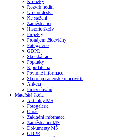
Kroužky
Rozvrh hodin
Úřední deska
Ke stažení
Zaměstnanci
Historie školy
Projekty
Pronájem tělocvičny
Fotogalerie
GDPR
Školská rada
Poplatky
E-podatelna
Povinné informace
Školní poradenské pracoviště
Anketa
Procvičování
Mateřská škola
Aktuality MŠ
Fotogalerie
O nás
Základní informace
Zaměstnanci MŠ
Dokumenty MŠ
GDPR