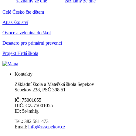
záznamy ze dne
záznamy ze dne
Celé Česko čte dětem
Atlas školství
Ovoce a zelenina do škol
Desatero pro primární prevenci
Projekt Hrdá škola
Kontakty
Základní škola a Mateřská škola Sepekov
Sepekov 238, PSČ 398 51
IČ: 75001055
DIČ: CZ-75001055
ID: 5r4mhfg
Tel.: 382 581 473
Email:
info@zssepekov.cz