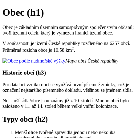
Obec (h1)
Obec je základním územním samosprávným společenstvím občanů;
tvoří územní celek, který je vymezen hranicí území obce.
V současnosti je území České republiky rozčleněno na 6257 obcí.
2
Průměrná rozloha obce je 10,58 km
.
Mapa obcí České republiky
Historie obcí (h3)
Pro datataci vzniku obcí se využívá první písemné zmínky, což je
označení nejstaršího písemného dokladu, většinou se jménem sídla.
Nejstarší sídla/obce jsou známy již z 10. století. Mnoho obcí bylo
založeno v 11. až 14. století během velké vniřní kolonizace.
Typy obcí (h2)
Menší
obce
tvořené zpravidla jednou nebo několika
vesnicemi do se nazývají prostě obcemi.