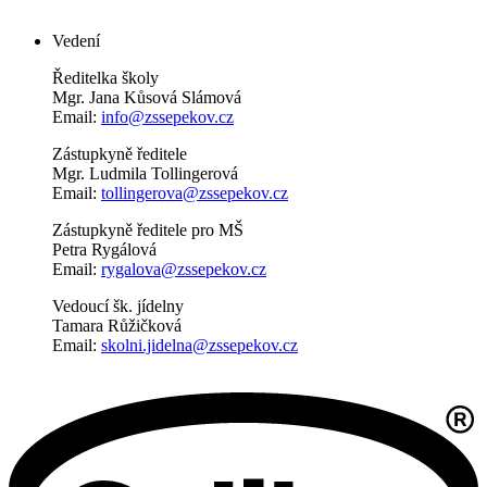
Vedení
Ředitelka školy
Mgr. Jana Kůsová Slámová
Email:
info@zssepekov.cz
Zástupkyně ředitele
Mgr. Ludmila Tollingerová
Email:
tollingerova@zssepekov.cz
Zástupkyně ředitele pro MŠ
Petra Rygálová
Email:
rygalova@zssepekov.cz
Vedoucí šk. jídelny
Tamara Růžičková
Email:
skolni.jidelna@zssepekov.cz