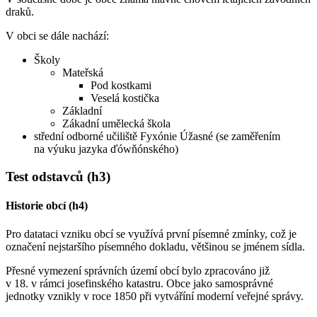
draků.
V obci se dále nachází:
Školy
Mateřská
Pod kostkami
Veselá kostička
Základní
Zákadní umělecká škola
střední odborné učiliště Fyxónie Úžasné (se zaměřením
na výuku jazyka ďówňónského)
Test odstavců (h3)
Historie obcí (h4)
Pro datataci vzniku obcí se využívá první písemné zmínky, což je
označení nejstaršího písemného dokladu, většinou se jménem sídla.
Přesné vymezení správních území obcí bylo zpracováno již
v 18. v rámci josefinského katastru. Obce jako samosprávné
jednotky vznikly v roce 1850 při vytváříní moderní veřejné správy.