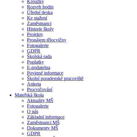
Kroužky
Rozvrh hodin
Úřední deska
Ke stažení
Zaměstnanci
Historie školy
Projekty
Pronájem tělocvičny
Fotogalerie
GDPR
Školská rada
Poplatky
E-podatelna
Povinné informace
Školní poradenské pracoviště
Anketa
Procvičování
Mateřská škola
Aktuality MŠ
Fotogalerie
O nás
Základní informace
Zaměstnanci MŠ
Dokumenty MŠ
GDPR