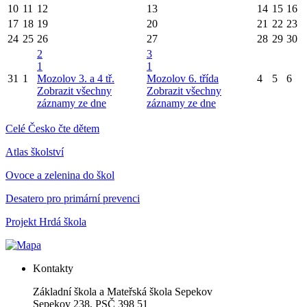
10
11
12
13
14
15
16
17
18
19
20
21
22
23
24
25
26
27
28
29
30
2
3
1
1
31
1
Mozolov 3. a 4 tř.
Mozolov 6. třída
4
5
6
Zobrazit všechny
Zobrazit všechny
záznamy ze dne
záznamy ze dne
Celé Česko čte dětem
Atlas školství
Ovoce a zelenina do škol
Desatero pro primární prevenci
Projekt Hrdá škola
Kontakty
Základní škola a Mateřská škola Sepekov
Sepekov 238, PSČ 398 51