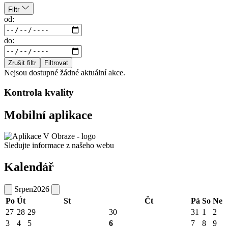
Filtr
od:
do:
Zrušit filtr
Filtrovat
Nejsou dostupné žádné aktuální akce.
Kontrola kvality
Mobilní aplikace
Sledujte informace z našeho webu
Kalendář
Srpen
2026
Po
Út
St
Čt
Pá
So
Ne
27
28
29
30
31
1
2
3
4
5
6
7
8
9