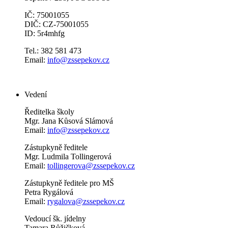
IČ: 75001055
DIČ: CZ-75001055
ID: 5r4mhfg
Tel.: 382 581 473
Email:
info@zssepekov.cz
Vedení
Ředitelka školy
Mgr. Jana Kůsová Slámová
Email:
info@zssepekov.cz
Zástupkyně ředitele
Mgr. Ludmila Tollingerová
Email:
tollingerova@zssepekov.cz
Zástupkyně ředitele pro MŠ
Petra Rygálová
Email:
rygalova@zssepekov.cz
Vedoucí šk. jídelny
Tamara Růžičková