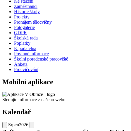
Ke stažení
Zaměstnanci
Historie školy
Projekty
Pronájem tělocvičny
Fotogalerie
GDPR
Školská rada
Poplatky
E-podatelna
Povinné informace
Školní poradenské pracoviště
Anketa
Procvičování
Mobilní aplikace
Sledujte informace z našeho webu
Kalendář
Srpen
2026