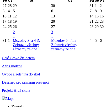
Po
Út
St
Čt
Pá
So
Ne
27
28
29
30
31
1
2
3
4
5
6
7
8
9
10
11
12
13
14
15
16
17
18
19
20
21
22
23
24
25
26
27
28
29
30
2
3
1
1
31
1
Mozolov 3. a 4 tř.
Mozolov 6. třída
4
5
6
Zobrazit všechny
Zobrazit všechny
záznamy ze dne
záznamy ze dne
Celé Česko čte dětem
Atlas školství
Ovoce a zelenina do škol
Desatero pro primární prevenci
Projekt Hrdá škola
Kontakty