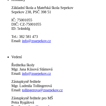
Základní škola a Mateřská škola Sepekov
Sepekov 238, PSČ 398 51
IČ: 75001055
DIČ: CZ-75001055
ID: 5r4mhfg
Tel.: 382 581 473
Email:
info@zssepekov.cz
Vedení
Ředitelka školy
Mgr. Jana Kůsová Slámová
Email:
info@zssepekov.cz
Zástupkyně ředitele
Mgr. Ludmila Tollingerová
Email:
tollingerova@zssepekov.cz
Zástupkyně ředitele pro MŠ
Petra Rygálová