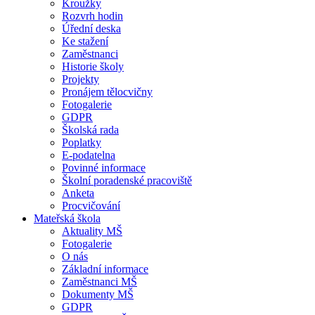
Kroužky
Rozvrh hodin
Úřední deska
Ke stažení
Zaměstnanci
Historie školy
Projekty
Pronájem tělocvičny
Fotogalerie
GDPR
Školská rada
Poplatky
E-podatelna
Povinné informace
Školní poradenské pracoviště
Anketa
Procvičování
Mateřská škola
Aktuality MŠ
Fotogalerie
O nás
Základní informace
Zaměstnanci MŠ
Dokumenty MŠ
GDPR