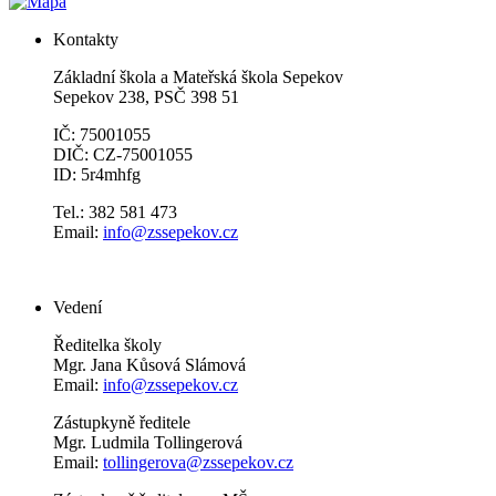
Kontakty
Základní škola a Mateřská škola Sepekov
Sepekov 238, PSČ 398 51
IČ: 75001055
DIČ: CZ-75001055
ID: 5r4mhfg
Tel.: 382 581 473
Email:
info@zssepekov.cz
Vedení
Ředitelka školy
Mgr. Jana Kůsová Slámová
Email:
info@zssepekov.cz
Zástupkyně ředitele
Mgr. Ludmila Tollingerová
Email:
tollingerova@zssepekov.cz