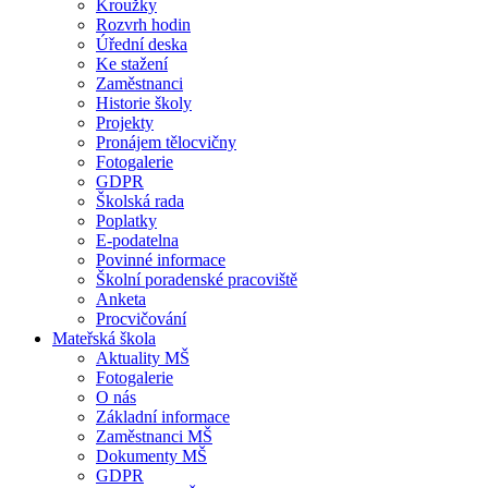
Kroužky
Rozvrh hodin
Úřední deska
Ke stažení
Zaměstnanci
Historie školy
Projekty
Pronájem tělocvičny
Fotogalerie
GDPR
Školská rada
Poplatky
E-podatelna
Povinné informace
Školní poradenské pracoviště
Anketa
Procvičování
Mateřská škola
Aktuality MŠ
Fotogalerie
O nás
Základní informace
Zaměstnanci MŠ
Dokumenty MŠ
GDPR