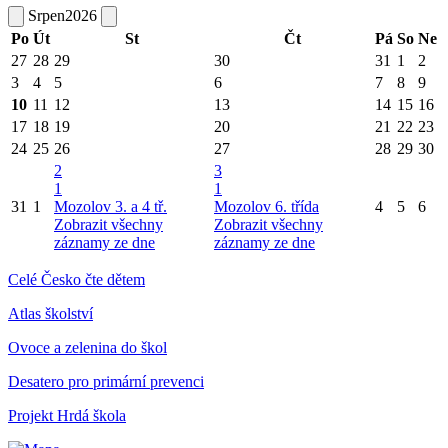
Srpen
2026
Po
Út
St
Čt
Pá
So
Ne
27
28
29
30
31
1
2
3
4
5
6
7
8
9
10
11
12
13
14
15
16
17
18
19
20
21
22
23
24
25
26
27
28
29
30
2
3
1
1
31
1
Mozolov 3. a 4 tř.
Mozolov 6. třída
4
5
6
Zobrazit všechny
Zobrazit všechny
záznamy ze dne
záznamy ze dne
Celé Česko čte dětem
Atlas školství
Ovoce a zelenina do škol
Desatero pro primární prevenci
Projekt Hrdá škola