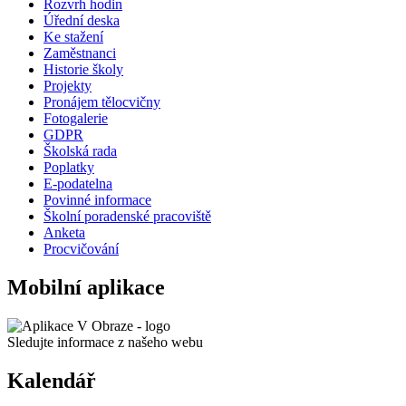
Rozvrh hodin
Úřední deska
Ke stažení
Zaměstnanci
Historie školy
Projekty
Pronájem tělocvičny
Fotogalerie
GDPR
Školská rada
Poplatky
E-podatelna
Povinné informace
Školní poradenské pracoviště
Anketa
Procvičování
Mobilní aplikace
Sledujte informace z našeho webu
Kalendář